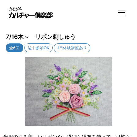
7/16木～ リボン刺しゅう
全6回
途中参加OK
1日体験講座あり
光沢のある美しいリボンや、繊細な絹布を使って、可憐な