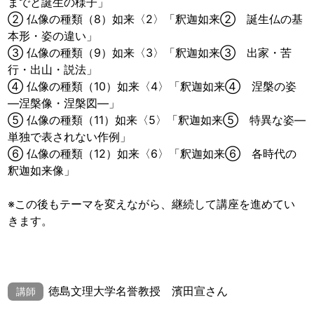
までと誕生の様子」
② 仏像の種類（8）如来〈2〉「釈迦如来② 誕生仏の基
本形・姿の違い」
③ 仏像の種類（9）如来〈3〉「釈迦如来③ 出家・苦
行・出山・説法」
④ 仏像の種類（10）如来〈4〉「釈迦如来④ 涅槃の姿
―涅槃像・涅槃図―」
⑤ 仏像の種類（11）如来〈5〉「釈迦如来⑤ 特異な姿―
単独で表されない作例」
⑥ 仏像の種類（12）如来〈6〉「釈迦如来⑥ 各時代の
釈迦如来像」
※この後もテーマを変えながら、継続して講座を進めてい
きます。
徳島文理大学名誉教授 濱田宣さん
講師