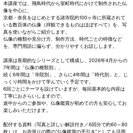
本講座では、飛鳥時代から室町時代にかけて制作された仏
像を中心に、
京都・奈良をはじめとする諸寺院約100ヶ寺に所蔵されて
いる数百体の仏像（拝観できるものはほぼすべて）を、写
真を使いながらご紹介します。
仏像の種類や見分け方、制作方法、時代ごとの特徴など
を、専門用語に偏らず、分かりやすくお話しします。
講座は長期的なシリーズとして構成し、2026年4月からの
7年間は「仏像の種類別」、
続く6年間は「寺院別」、さらに4年間は「時代別」と、じ
っくり時間をかけて学んでいく予定です。
6回ごとにテーマを設けていますが、毎回基本的な内容は
丁寧におさらいしますので、
途中からのご参加や、仏像鑑賞が初めての方も安心してお
楽しみいただけます。
配付する資料（写真と詳しい解説付き／6回分で約60～80
枚）は、お寺巡りの際の“仏像鑑賞の手引き”としても活用