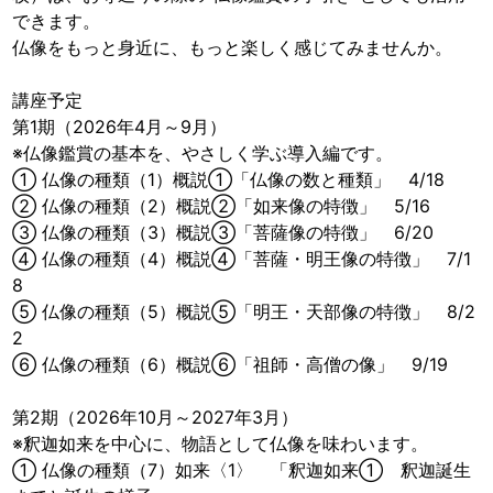
できます。
仏像をもっと身近に、もっと楽しく感じてみませんか。
講座予定
第1期（2026年4月～9月）
※仏像鑑賞の基本を、やさしく学ぶ導入編です。
① 仏像の種類（1）概説①「仏像の数と種類」 4/18
② 仏像の種類（2）概説②「如来像の特徴」 5/16
③ 仏像の種類（3）概説③「菩薩像の特徴」 6/20
④ 仏像の種類（4）概説④「菩薩・明王像の特徴」 7/1
8
⑤ 仏像の種類（5）概説⑤「明王・天部像の特徴」 8/2
2
⑥ 仏像の種類（6）概説⑥「祖師・高僧の像」 9/19
第2期（2026年10月～2027年3月）
※釈迦如来を中心に、物語として仏像を味わいます。
① 仏像の種類（7）如来〈1〉 「釈迦如来① 釈迦誕生