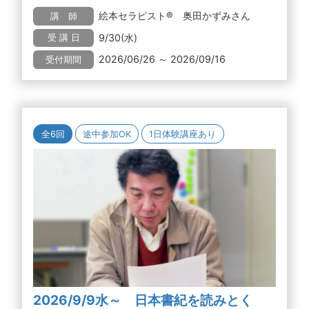
絵本セラピスト® 奥田かずみさん
講 師
9/30(水)
受 講 日
2026/06/26 ～ 2026/09/16
受付期間
全6回
途中参加OK
1日体験講座あり
2026/9/9水～ 日本書紀を読みとく