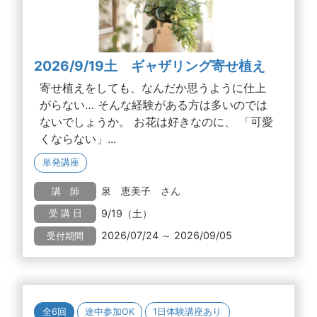
2026/9/19土 ギャザリング寄せ植え
寄せ植えをしても、なんだか思うように仕上
がらない… そんな経験がある方は多いのでは
ないでしょうか。 お花は好きなのに、 「可愛
くならない」...
単発講座
泉 恵美子 さん
講 師
9/19（土）
受 講 日
2026/07/24 ～ 2026/09/05
受付期間
全6回
途中参加OK
1日体験講座あり