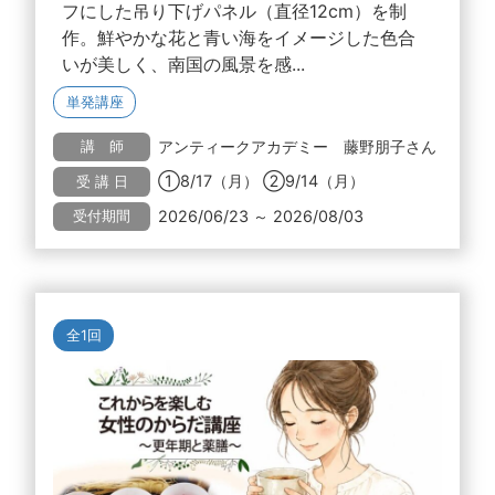
フにした吊り下げパネル（直径12cm）を制
作。鮮やかな花と青い海をイメージした色合
いが美しく、南国の風景を感...
単発講座
アンティークアカデミー 藤野朋子さん
講 師
①8/17（月） ②9/14（月）
受 講 日
2026/06/23 ～ 2026/08/03
受付期間
全1回