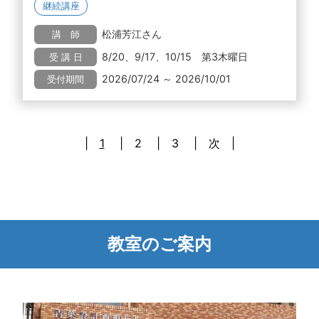
継続講座
松浦芳江さん
講 師
8/20、9/17、10/15 第3木曜日
受 講 日
2026/07/24 ～ 2026/10/01
受付期間
1
2
3
次
教室のご案内