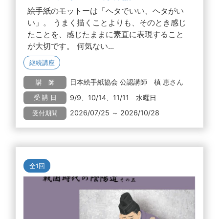
絵手紙のモットーは「ヘタでいい、ヘタがい
い」。 うまく描くことよりも、そのとき感じ
たことを、感じたままに素直に表現すること
が大切です。 何気ない...
継続講座
日本絵手紙協会 公認講師 槙 恵さん
講 師
9/9、10/14、11/11 水曜日
受 講 日
2026/07/25 ～ 2026/10/28
受付期間
全1回