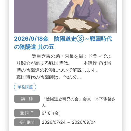
2026/9/18金 陰陽道史③～戦国時代
の陰陽道 其の五
豊臣秀吉の弟・秀長を描くドラマでよ
り関心が高まる戦国時代。 本講座では当
時の陰陽道の役割について解説します。
戦国時代の陰陽師は、他の公...
単発講座
「陰陽道史研究の会」会員 木下琢啓さ
講 師
ん
9/18（金）
受 講 日
2026/07/24 ～ 2026/09/04
受付期間