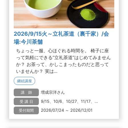
2026/9/15火～立礼茶道（裏千家）/会
場:今川茶舗
ちょっと一服、心ほぐれる時間を。 椅子に座
って気軽にできる“立礼茶道”はじめてみません
か？ お茶って、かしこまったものだと思って
いませんか？ 実は...
継続講座
増成宗洋さん
講 師
9/15、10/6、10/27、11/17、...
受 講 日
2026/07/24 ～ 2026/12/01
受付期間