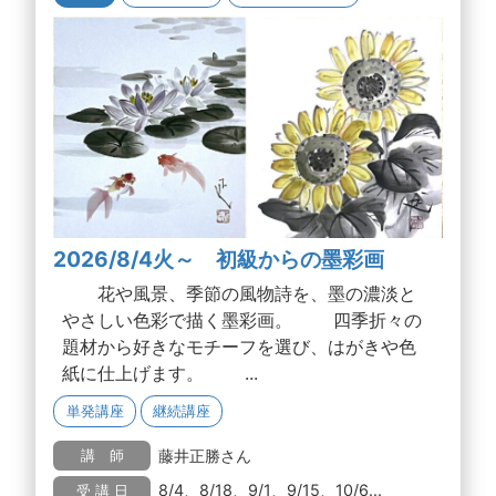
2026/8/4火～ 初級からの墨彩画
花や風景、季節の風物詩を、墨の濃淡と
やさしい色彩で描く墨彩画。 四季折々の
題材から好きなモチーフを選び、はがきや色
紙に仕上げます。 ...
単発講座
継続講座
藤井正勝さん
講 師
8/4、8/18、9/1、9/15、10/6...
受 講 日