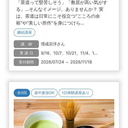
「茶道って堅苦しそう」「敷居が高い気がす
る」…そんなイメージ、ありませんか？ 実
は、茶道は日常にこそ役立つ“こころの余
裕”や“美しい所作”を身につけら...
継続講座
増成宗洋さん
講 師
9/16、10/7、10/21、11/4、1...
受 講 日
2026/07/24 ～ 2026/11/18
受付期間
全6回
途中参加OK
1日体験講座あり