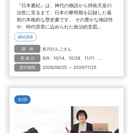
『日本書紀』は、神代の物語から持統天皇の
治世に至るまで、日本の黎明期を記録した最
初の本格的な歴史書です。 その豊かな物語性
や、時代背景に込められた政治的意図...
継続講座
折川びんごさん
講 師
9/9、10/14、10/28、11/11、...
受 講 日
2026/06/25 ～ 2026/11/25
受付期間
全1回