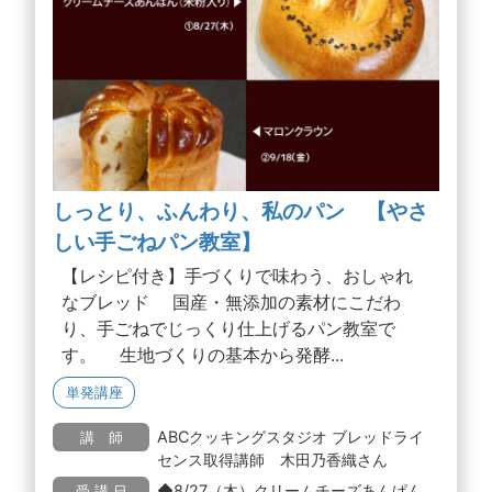
しっとり、ふんわり、私のパン 【やさ
しい手ごねパン教室】
【レシピ付き】手づくりで味わう、おしゃれ
なブレッド 国産・無添加の素材にこだわ
り、手ごねでじっくり仕上げるパン教室で
す。 生地づくりの基本から発酵...
単発講座
ABCクッキングスタジオ ブレッドライ
講 師
センス取得講師 木田乃香織さん
◆8/27（木）クリームチーズあんぱん
受 講 日