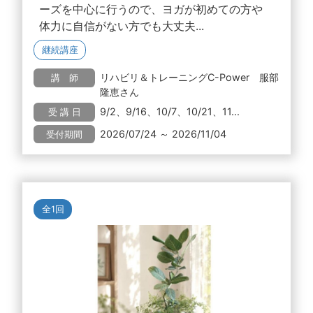
ーズを中心に行うので、ヨガが初めての方や
体力に自信がない方でも大丈夫...
継続講座
リハビリ＆トレーニングC-Power 服部
講 師
隆恵さん
9/2、9/16、10/7、10/21、11...
受 講 日
2026/07/24 ～ 2026/11/04
受付期間
全1回