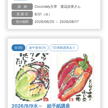
Coconialy主宰 渡辺歩実さん
講 師
8/31（火）
受 講 日
2026/06/25 ～ 2026/08/17
受付期間
全3回
途中参加OK
1日体験講座あり
2026/9/9水～ 絵手紙講座