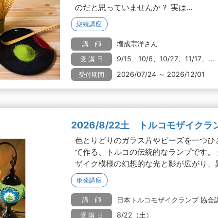
のだと思っていませんか？ 実は...
継続講座
増成宗洋さん
講 師
9/15、10/6、10/27、11/17、...
受 講 日
2026/07/24 ～ 2026/12/01
受付期間
2026/8/22土 トルコモザイクラ
色とりどりのガラス片やビーズを一つひ
て作る、トルコの伝統的なランプです。
ザイク模様の幻想的な光と影が広がり、異.
単発講座
日本トルコモザイクランプ 協会認
講 師
8/22（土）
受 講 日