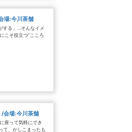
/会場:今川茶舗
がする」…そんなイメ
にこそ役立つ“こころ
）/会場:今川茶舗
子に座って気軽にでき
茶って、かしこまったも