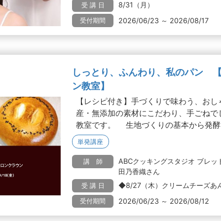
8/31（月）
受 講 日
2026/06/23 ～ 2026/08/17
受付期間
しっとり、ふんわり、私のパン 
ン教室】
【レシピ付き】手づくりで味わう、おし
産・無添加の素材にこだわり、手ごねで
教室です。 生地づくりの基本から発酵..
単発講座
ABCクッキングスタジオ ブレ
講 師
田乃香織さん
◆8/27（木）クリームチーズあん
受 講 日
2026/06/23 ～ 2026/08/12
受付期間