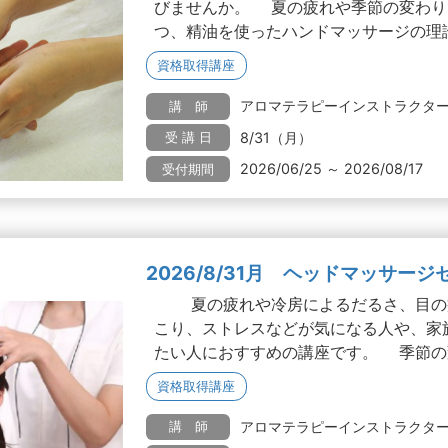
びませんか。 夏の疲れや季節の変わり
つ、精油を使ったハンドマッサージの理論と
資格取得講座
アロマテラピーインストラクタ
講 師
8/31（月）
受 講 日
2026/06/25 ～ 2026/08/17
受付期間
2026/8/31月 ヘッドマッサー
夏の疲れや冷房によるだるさ、目の
こり、ストレスなどが気になる人や、家
たい人におすすめの講座です。 季節の変わ
資格取得講座
アロマテラピーインストラクタ
講 師