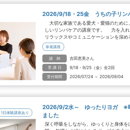
2026/9/18・25金 うちの子リ
大切な家族である愛犬・愛猫のために
しいリンパケアの講座です。 力を入れ
リラックスやコミュニケーションを深める.
単発講座
吉田恵美さん
講 師
9/18・9/25（金）全2回
受 講 日
2026/07/24 ～ 2026/09/04
受付期間
2026/9/2水～ ゆったりヨガ 
1日体験講座あり
ました
深く呼吸をしながら、ゆっくりと身体を