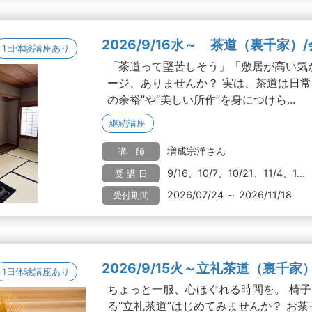
2026/9/16水～ 茶道（裏千家）
1日体験講座あり
「茶道って堅苦しそう」「敷居が高い気
ージ、ありませんか？ 実は、茶道は日常
の余裕”や“美しい所作”を身につけら...
継続講座
増成宗洋さん
講 師
9/16、10/7、10/21、11/4、1...
受 講 日
2026/07/24 ～ 2026/11/18
受付期間
2026/9/15火～立礼茶道（裏千家
1日体験講座あり
ちょっと一服、心ほぐれる時間を。 椅
る“立礼茶道”はじめてみませんか？ お