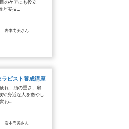
目のケアにも役立
実技...
ー 岩本尚美さん
ジセラピスト養成講座
疲れ、頭の重さ、肩
族や身近な人を癒やし
...
ー 岩本尚美さん