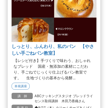
しっとり、ふんわり、私のパン 【やさ
しい手ごねパン教室】
【レシピ付き】手づくりで味わう、おしゃれ
なブレッド 国産・無添加の素材にこだわ
り、手ごねでじっくり仕上げるパン教室で
す。 生地づくりの基本から発酵...
単発講座
ABCクッキングスタジオ ブレッドライ
講 師
センス取得講師 木田乃香織さん
◆8/27（木）クリームチーズあんぱん
受 講 日