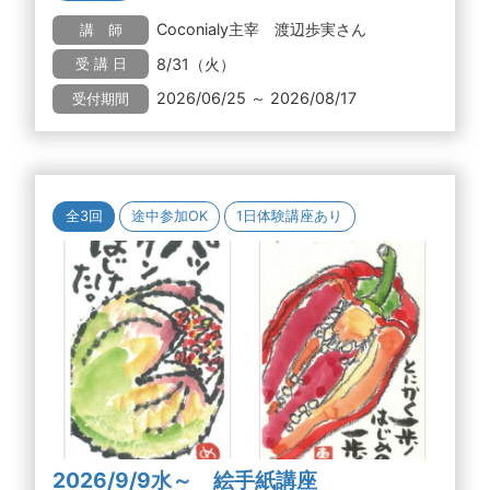
Coconialy主宰 渡辺歩実さん
講 師
8/31（火）
受 講 日
2026/06/25 ～ 2026/08/17
受付期間
全3回
途中参加OK
1日体験講座あり
2026/9/9水～ 絵手紙講座