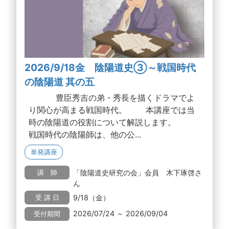
2026/9/18金 陰陽道史③～戦国時代
の陰陽道 其の五
豊臣秀吉の弟・秀長を描くドラマでよ
り関心が高まる戦国時代。 本講座では当
時の陰陽道の役割について解説します。
戦国時代の陰陽師は、他の公...
単発講座
「陰陽道史研究の会」会員 木下琢啓さ
講 師
ん
9/18（金）
受 講 日
2026/07/24 ～ 2026/09/04
受付期間