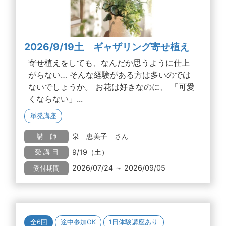
2026/9/19土 ギャザリング寄せ植え
寄せ植えをしても、なんだか思うように仕上
がらない… そんな経験がある方は多いのでは
ないでしょうか。 お花は好きなのに、 「可愛
くならない」...
単発講座
泉 恵美子 さん
講 師
9/19（土）
受 講 日
2026/07/24 ～ 2026/09/05
受付期間
全6回
途中参加OK
1日体験講座あり