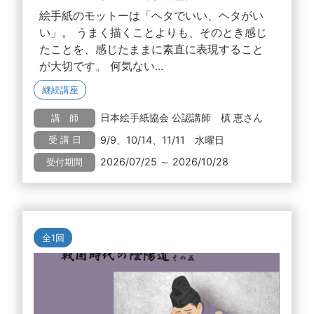
絵手紙のモットーは「ヘタでいい、ヘタがい
い」。 うまく描くことよりも、そのとき感じ
たことを、感じたままに素直に表現すること
が大切です。 何気ない...
継続講座
日本絵手紙協会 公認講師 槙 恵さん
講 師
9/9、10/14、11/11 水曜日
受 講 日
2026/07/25 ～ 2026/10/28
受付期間
全1回