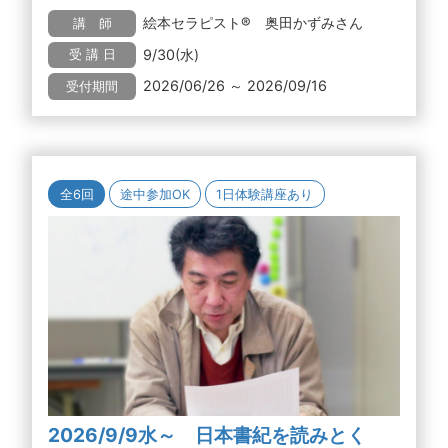
絵本セラピスト® 奥田かずみさん
講 師
9/30(水)
受 講 日
2026/06/26 ～ 2026/09/16
受付期間
全6回
途中参加OK
1日体験講座あり
2026/9/9水～ 日本書紀を読みとく