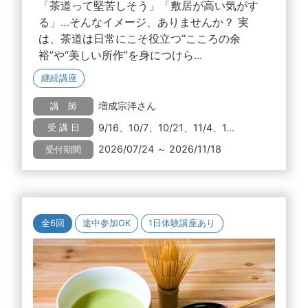
「茶道って堅苦しそう」「敷居が高い気がす
る」…そんなイメージ、ありませんか？ 実
は、茶道は日常にこそ役立つ“こころの余
裕”や“美しい所作”を身につけら...
継続講座
増成宗洋さん
講 師
9/16、10/7、10/21、11/4、1...
受 講 日
2026/07/24 ～ 2026/11/18
受付期間
全6回
途中参加OK
1日体験講座あり