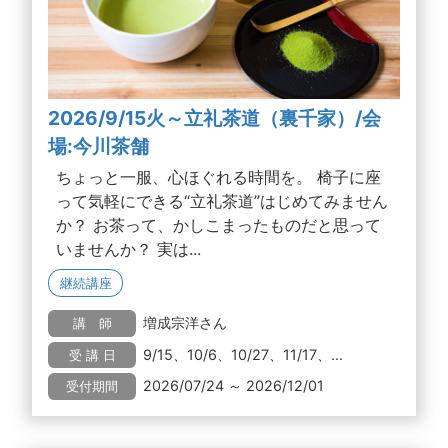
2026/9/15火～立礼茶道（裏千家）/会
場:今川茶舗
ちょっと一服、心ほぐれる時間を。 椅子に座
って気軽にできる“立礼茶道”はじめてみません
か？ お茶って、かしこまったものだと思って
いませんか？ 実は...
継続講座
増成宗洋さん
講 師
9/15、10/6、10/27、11/17、...
受 講 日
2026/07/24 ～ 2026/12/01
受付期間