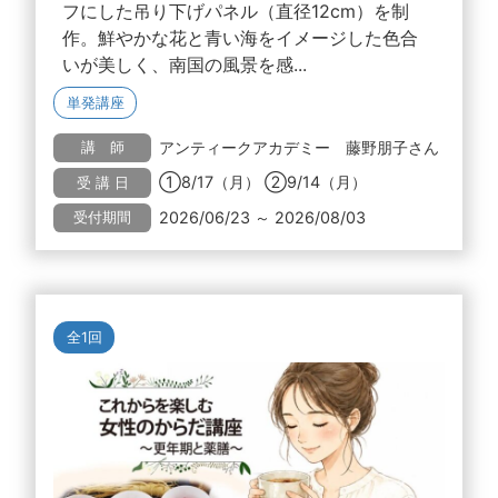
フにした吊り下げパネル（直径12cm）を制
作。鮮やかな花と青い海をイメージした色合
いが美しく、南国の風景を感...
単発講座
アンティークアカデミー 藤野朋子さん
講 師
①8/17（月） ②9/14（月）
受 講 日
2026/06/23 ～ 2026/08/03
受付期間
全1回