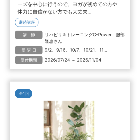
ーズを中心に行うので、ヨガが初めての方や
体力に自信がない方でも大丈夫...
継続講座
リハビリ＆トレーニングC-Power 服部
講 師
隆恵さん
9/2、9/16、10/7、10/21、11...
受 講 日
2026/07/24 ～ 2026/11/04
受付期間
全1回