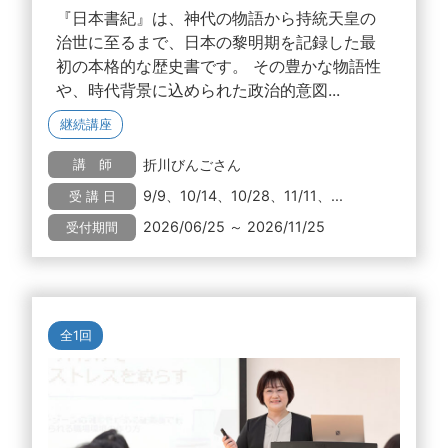
『日本書紀』は、神代の物語から持統天皇の
治世に至るまで、日本の黎明期を記録した最
初の本格的な歴史書です。 その豊かな物語性
や、時代背景に込められた政治的意図...
継続講座
折川びんごさん
講 師
9/9、10/14、10/28、11/11、...
受 講 日
2026/06/25 ～ 2026/11/25
受付期間
全1回