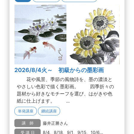
2026/8/4火～ 初級からの墨彩画
花や風景、季節の風物詩を、墨の濃淡と
やさしい色彩で描く墨彩画。 四季折々の
題材から好きなモチーフを選び、はがきや色
紙に仕上げます。 ...
単発講座
継続講座
藤井正勝さん
講 師
8/4、8/18、9/1、9/15、10/6...
受 講 日