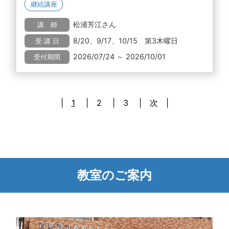
継続講座
松浦芳江さん
講 師
8/20、9/17、10/15 第3木曜日
受 講 日
2026/07/24 ～ 2026/10/01
受付期間
1
2
3
次
教室のご案内