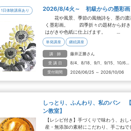
2026/8/4火～ 初級からの墨彩画
1日体験講座あり
花や風景、季節の風物詩を、墨の濃淡
く墨彩画。 四季折々の題材から好き
はがきや色紙に仕上げます。 ...
単発講座
継続講座
藤井正勝さん
講 師
8/4、8/18、9/1、9/15、10/6...
受 講 日
2026/06/25 ～ 2026/10/06
受付期間
しっとり、ふんわり、私のパン 
ン教室】
【レシピ付き】手づくりで味わう、おし
産・無添加の素材にこだわり、手ごねで