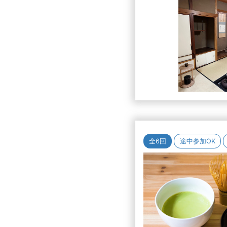
全6回
途中参加OK