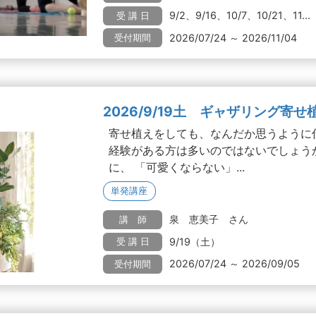
9/2、9/16、10/7、10/21、11...
受 講 日
2026/07/24 ～ 2026/11/04
受付期間
2026/9/19土 ギャザリング寄せ
寄せ植えをしても、なんだか思うように
経験がある方は多いのではないでしょう
に、 「可愛くならない」...
単発講座
泉 恵美子 さん
講 師
9/19（土）
受 講 日
2026/07/24 ～ 2026/09/05
受付期間