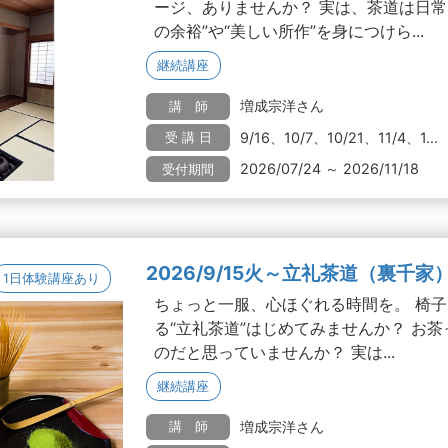
ージ、ありませんか？ 実は、茶道は日常
の余裕”や“美しい所作”を身につけら...
継続講座
増成宗洋さん
講 師
9/16、10/7、10/21、11/4、1...
受 講 日
2026/07/24 ～ 2026/11/18
受付期間
2026/9/15火～立礼茶道（裏千家
1日体験講座あり
ちょっと一服、心ほぐれる時間を。 椅
る“立礼茶道”はじめてみませんか？ お
のだと思っていませんか？ 実は...
継続講座
増成宗洋さん
講 師