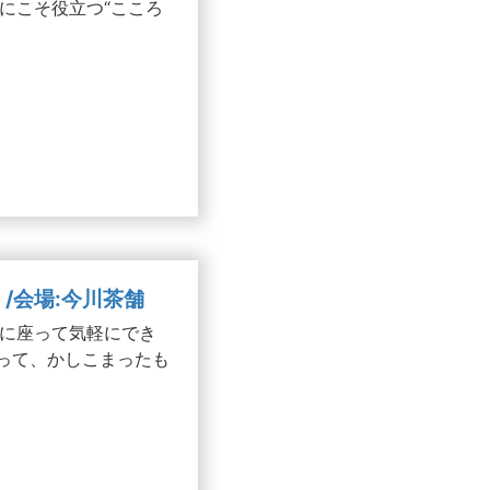
にこそ役立つ“こころ
）/会場:今川茶舗
子に座って気軽にでき
茶って、かしこまったも