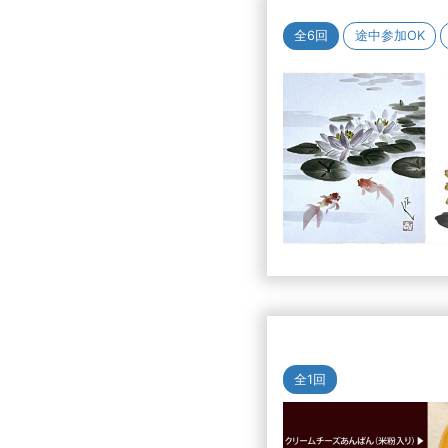
全6回
途中参加OK
全1回