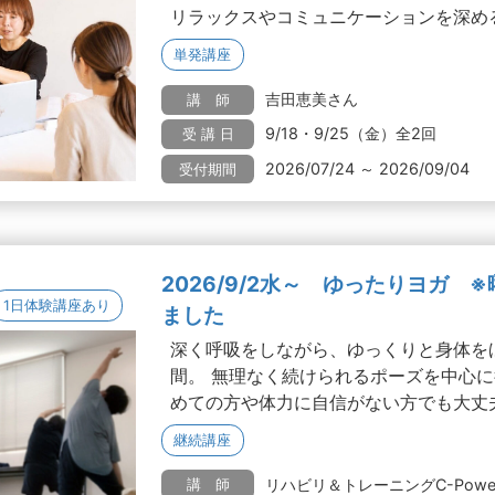
リラックスやコミュニケーションを深める.
単発講座
吉田恵美さん
講 師
9/18・9/25（金）全2回
受 講 日
2026/07/24 ～ 2026/09/04
受付期間
2026/9/2水～ ゆったりヨガ 
1日体験講座あり
ました
深く呼吸をしながら、ゆっくりと身体を
間。 無理なく続けられるポーズを中心
めての方や体力に自信がない方でも大丈夫.
継続講座
リハビリ＆トレーニングC-Pow
講 師