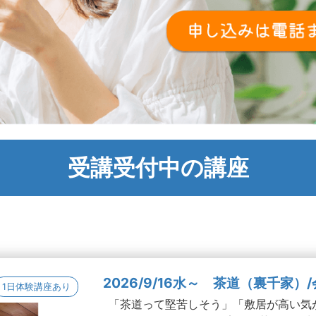
受講受付中の講座
2026/9/16水～ 茶道（裏千家）
1日体験講座あり
「茶道って堅苦しそう」「敷居が高い気