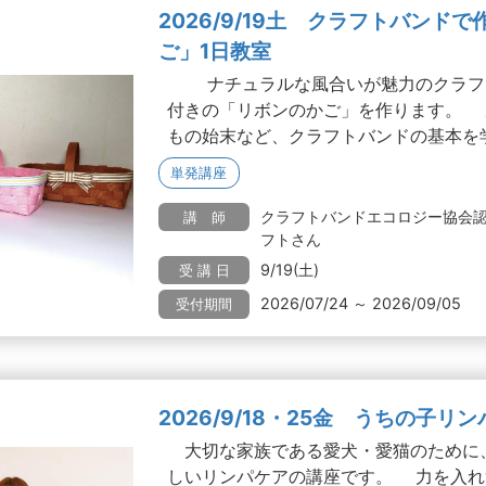
2026/9/19土 クラフトバンド
ご」1日教室
ナチュラルな風合いが魅力のクラフ
付きの「リボンのかご」を作ります。 
もの始末など、クラフトバンドの基本を学べ
単発講座
クラフトバンドエコロジー協会
講 師
フトさん
9/19(土)
受 講 日
2026/07/24 ～ 2026/09/05
受付期間
2026/9/18・25金 うちの子リ
大切な家族である愛犬・愛猫のために
しいリンパケアの講座です。 力を入れ