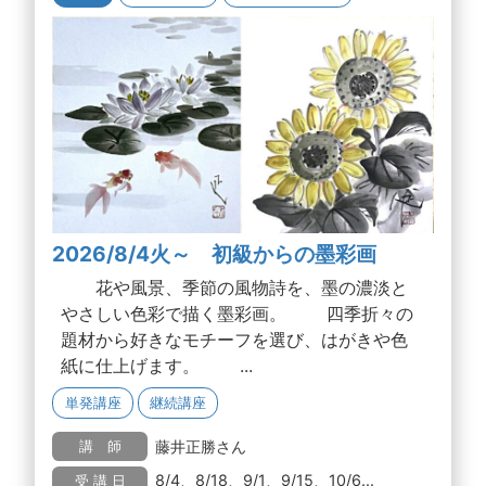
2026/8/4火～ 初級からの墨彩画
花や風景、季節の風物詩を、墨の濃淡と
やさしい色彩で描く墨彩画。 四季折々の
題材から好きなモチーフを選び、はがきや色
紙に仕上げます。 ...
単発講座
継続講座
藤井正勝さん
講 師
8/4、8/18、9/1、9/15、10/6...
受 講 日