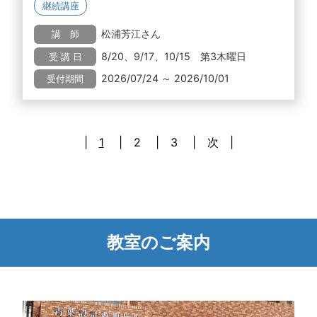
継続講座
松浦芳江さん
講 師
8/20、9/17、10/15 第3木曜日
受 講 日
2026/07/24 ～ 2026/10/01
受付期間
1
2
3
次
教室のご案内