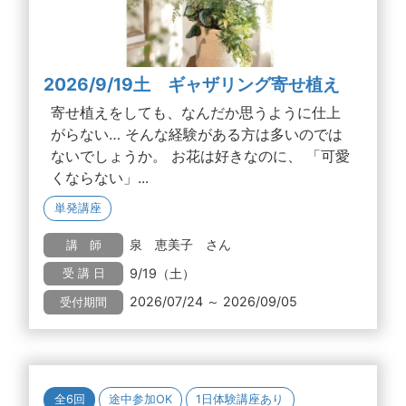
2026/9/19土 ギャザリング寄せ植え
寄せ植えをしても、なんだか思うように仕上
がらない… そんな経験がある方は多いのでは
ないでしょうか。 お花は好きなのに、 「可愛
くならない」...
単発講座
泉 恵美子 さん
講 師
9/19（土）
受 講 日
2026/07/24 ～ 2026/09/05
受付期間
全6回
途中参加OK
1日体験講座あり