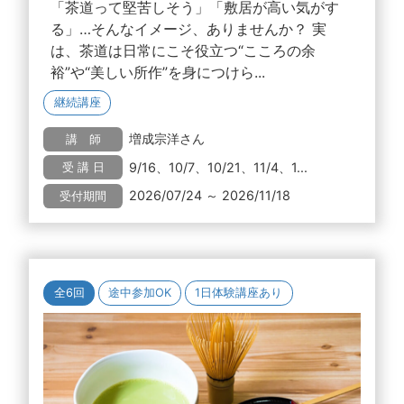
「茶道って堅苦しそう」「敷居が高い気がす
る」…そんなイメージ、ありませんか？ 実
は、茶道は日常にこそ役立つ“こころの余
裕”や“美しい所作”を身につけら...
継続講座
増成宗洋さん
講 師
9/16、10/7、10/21、11/4、1...
受 講 日
2026/07/24 ～ 2026/11/18
受付期間
全6回
途中参加OK
1日体験講座あり