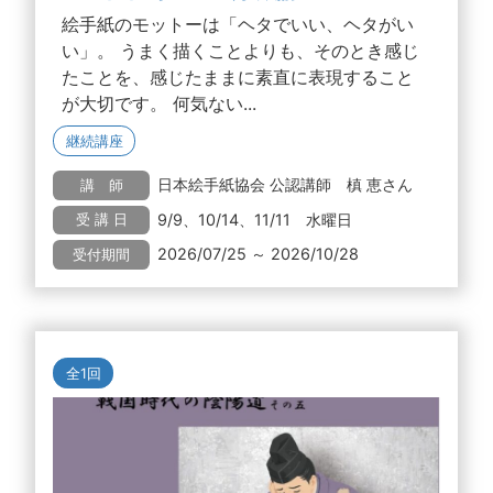
絵手紙のモットーは「ヘタでいい、ヘタがい
い」。 うまく描くことよりも、そのとき感じ
たことを、感じたままに素直に表現すること
が大切です。 何気ない...
継続講座
日本絵手紙協会 公認講師 槙 恵さん
講 師
9/9、10/14、11/11 水曜日
受 講 日
2026/07/25 ～ 2026/10/28
受付期間
全1回