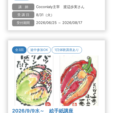
Coconialy主宰 渡辺歩実さん
講 師
8/31（火）
受 講 日
2026/06/25 ～ 2026/08/17
受付期間
全3回
途中参加OK
1日体験講座あり
2026/9/9水～ 絵手紙講座