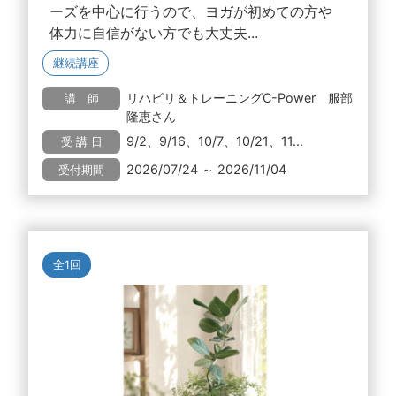
ーズを中心に行うので、ヨガが初めての方や
体力に自信がない方でも大丈夫...
継続講座
リハビリ＆トレーニングC-Power 服部
講 師
隆恵さん
9/2、9/16、10/7、10/21、11...
受 講 日
2026/07/24 ～ 2026/11/04
受付期間
全1回