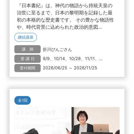
『日本書紀』は、神代の物語から持統天皇の
治世に至るまで、日本の黎明期を記録した最
初の本格的な歴史書です。 その豊かな物語性
や、時代背景に込められた政治的意図...
継続講座
折川びんごさん
講 師
9/9、10/14、10/28、11/11、...
受 講 日
2026/06/25 ～ 2026/11/25
受付期間
全1回