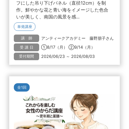
フにした吊り下げパネル（直径12cm）を制
作。鮮やかな花と青い海をイメージした色合
いが美しく、南国の風景を感...
単発講座
アンティークアカデミー 藤野朋子さん
講 師
①8/17（月） ②9/14（月）
受 講 日
2026/06/23 ～ 2026/08/03
受付期間
全1回