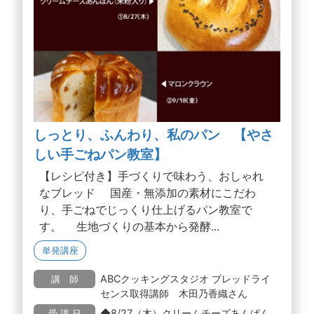
しっとり、ふんわり、私のパン 【やさ
しい手ごねパン教室】
【レシピ付き】手づくりで味わう、おしゃれ
なブレッド 国産・無添加の素材にこだわ
り、手ごねでじっくり仕上げるパン教室で
す。 生地づくりの基本から発酵...
単発講座
ABCクッキングスタジオ ブレッドライ
講 師
センス取得講師 木田乃香織さん
◆8/27（木）クリームチーズあんぱん
受 講 日