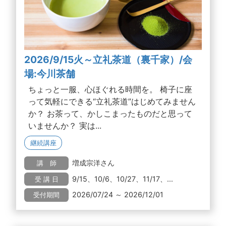
2026/9/15火～立礼茶道（裏千家）/会
場:今川茶舗
ちょっと一服、心ほぐれる時間を。 椅子に座
って気軽にできる“立礼茶道”はじめてみません
か？ お茶って、かしこまったものだと思って
いませんか？ 実は...
継続講座
増成宗洋さん
講 師
9/15、10/6、10/27、11/17、...
受 講 日
2026/07/24 ～ 2026/12/01
受付期間