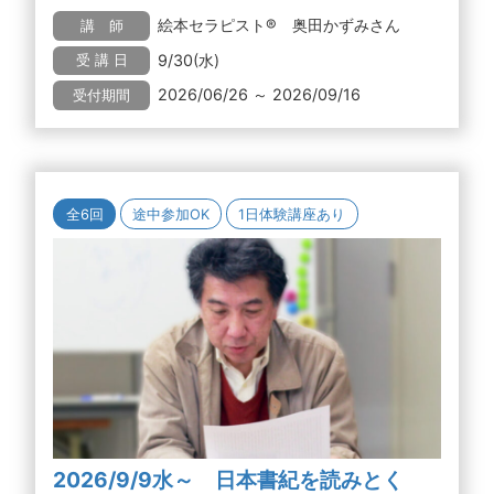
絵本セラピスト® 奥田かずみさん
講 師
9/30(水)
受 講 日
2026/06/26 ～ 2026/09/16
受付期間
全6回
途中参加OK
1日体験講座あり
2026/9/9水～ 日本書紀を読みとく