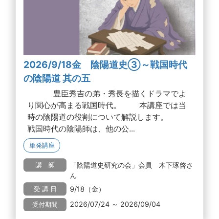
2026/9/18金 陰陽道史③～戦国時代
の陰陽道 其の五
豊臣秀吉の弟・秀長を描くドラマでよ
り関心が高まる戦国時代。 本講座では当
時の陰陽道の役割について解説します。
戦国時代の陰陽師は、他の公...
単発講座
「陰陽道史研究の会」会員 木下琢啓さ
講 師
ん
9/18（金）
受 講 日
2026/07/24 ～ 2026/09/04
受付期間