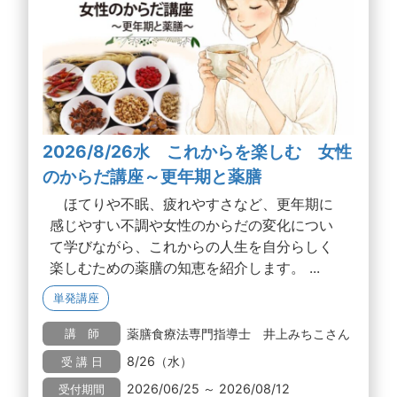
2026/8/26水 これからを楽しむ 女性
のからだ講座～更年期と薬膳
ほてりや不眠、疲れやすさなど、更年期に
感じやすい不調や女性のからだの変化につい
て学びながら、これからの人生を自分らしく
楽しむための薬膳の知恵を紹介します。 ...
単発講座
薬膳食療法専門指導士 井上みちこさん
講 師
8/26（水）
受 講 日
2026/06/25 ～ 2026/08/12
受付期間