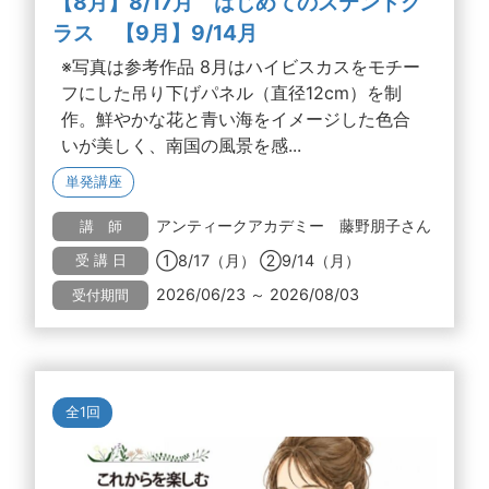
【8月】8/17月 はじめてのステンドグ
ラス 【9月】9/14月
※写真は参考作品 8月はハイビスカスをモチー
フにした吊り下げパネル（直径12cm）を制
作。鮮やかな花と青い海をイメージした色合
いが美しく、南国の風景を感...
単発講座
アンティークアカデミー 藤野朋子さん
講 師
①8/17（月） ②9/14（月）
受 講 日
2026/06/23 ～ 2026/08/03
受付期間
全1回