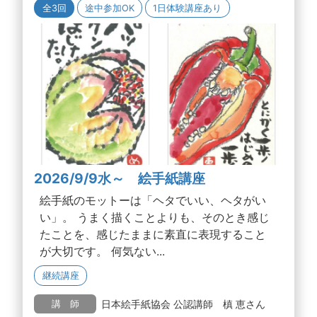
全3回
途中参加OK
1日体験講座あり
2026/9/9水～ 絵手紙講座
絵手紙のモットーは「ヘタでいい、ヘタがい
い」。 うまく描くことよりも、そのとき感じ
たことを、感じたままに素直に表現すること
が大切です。 何気ない...
継続講座
日本絵手紙協会 公認講師 槙 恵さん
講 師