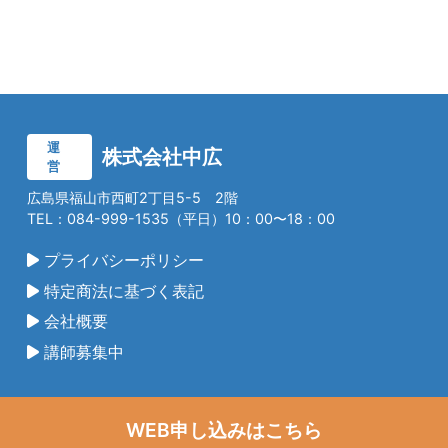
運
株式会社中広
営
広島県福山市西町2丁目5-5 2階
TEL：084-999-1535（平日）10：00〜18：00
プライバシーポリシー
特定商法に基づく表記
会社概要
講師募集中
WEB申し込みはこちら
©2025 CHUCO Co., Ltd.