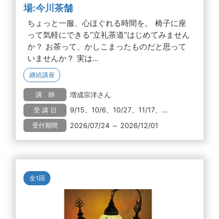
場:今川茶舗
ちょっと一服、心ほぐれる時間を。 椅子に座
って気軽にできる“立礼茶道”はじめてみません
か？ お茶って、かしこまったものだと思って
いませんか？ 実は...
継続講座
増成宗洋さん
講 師
9/15、10/6、10/27、11/17、...
受 講 日
2026/07/24 ～ 2026/12/01
受付期間
全1回