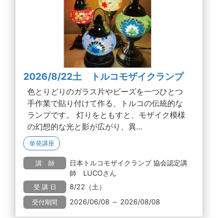
2026/8/22土 トルコモザイクランプ
色とりどりのガラス片やビーズを一つひとつ
手作業で貼り付けて作る、トルコの伝統的な
ランプです。 灯りをともすと、モザイク模様
の幻想的な光と影が広がり、異...
単発講座
日本トルコモザイクランプ 協会認定講
講 師
師 LUCOさん
8/22（土）
受 講 日
2026/06/08 ～ 2026/08/08
受付期間