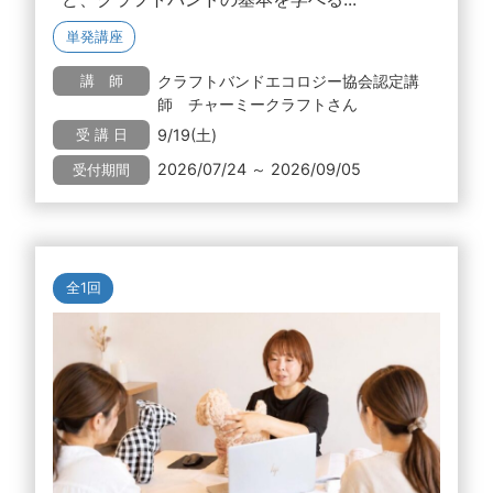
単発講座
クラフトバンドエコロジー協会認定講
講 師
師 チャーミークラフトさん
9/19(土)
受 講 日
2026/07/24 ～ 2026/09/05
受付期間
全1回