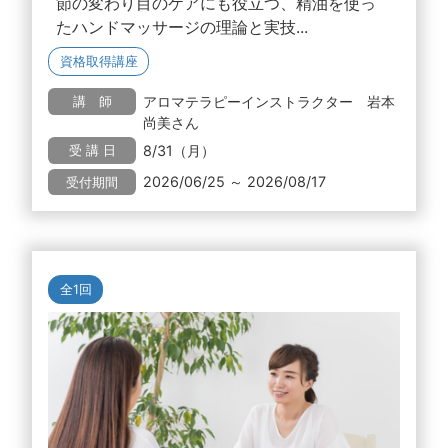
節の変わり目のケアにも役立つ、精油を使っ
たハンドマッサージの理論と実技...
資格取得講座
アロマテラピーインストラクター 岩本
講 師
尚美さん
8/31（月）
受 講 日
2026/06/25 ～ 2026/08/17
受付期間
全1回