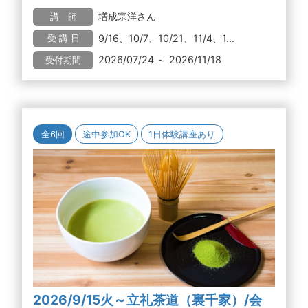
増成宗洋さん
講 師
9/16、10/7、10/21、11/4、1...
受 講 日
2026/07/24 ～ 2026/11/18
受付期間
全6回
途中参加OK
1日体験講座あり
2026/9/15火～立礼茶道（裏千家）/会