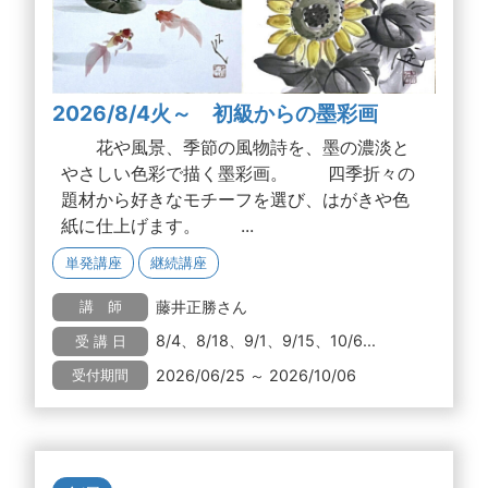
2026/8/4火～ 初級からの墨彩画
花や風景、季節の風物詩を、墨の濃淡と
やさしい色彩で描く墨彩画。 四季折々の
題材から好きなモチーフを選び、はがきや色
紙に仕上げます。 ...
単発講座
継続講座
藤井正勝さん
講 師
8/4、8/18、9/1、9/15、10/6...
受 講 日
2026/06/25 ～ 2026/10/06
受付期間