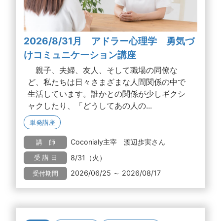
2026/8/31月 アドラー心理学 勇気づ
けコミュニケーション講座
親子、夫婦、友人、そして職場の同僚な
ど、私たちは日々さまざまな人間関係の中で
生活しています。誰かとの関係が少しギクシ
ャクしたり、「どうしてあの人の...
単発講座
Coconialy主宰 渡辺歩実さん
講 師
8/31（火）
受 講 日
2026/06/25 ～ 2026/08/17
受付期間