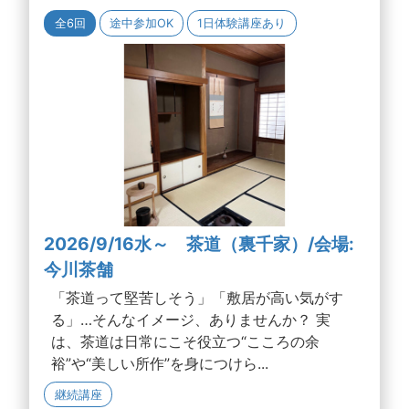
全6回
途中参加OK
1日体験講座あり
2026/9/16水～ 茶道（裏千家）/会場:
今川茶舗
「茶道って堅苦しそう」「敷居が高い気がす
る」…そんなイメージ、ありませんか？ 実
は、茶道は日常にこそ役立つ“こころの余
裕”や“美しい所作”を身につけら...
継続講座