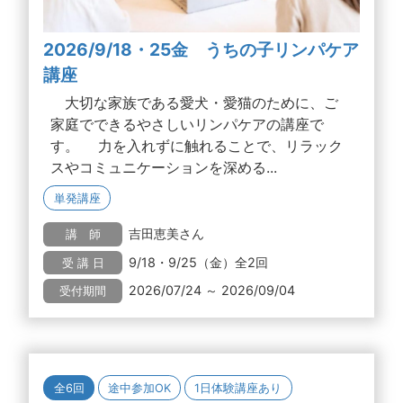
2026/9/18・25金 うちの子リンパケア
講座
大切な家族である愛犬・愛猫のために、ご
家庭でできるやさしいリンパケアの講座で
す。 力を入れずに触れることで、リラック
スやコミュニケーションを深める...
単発講座
吉田恵美さん
講 師
9/18・9/25（金）全2回
受 講 日
2026/07/24 ～ 2026/09/04
受付期間
全6回
途中参加OK
1日体験講座あり