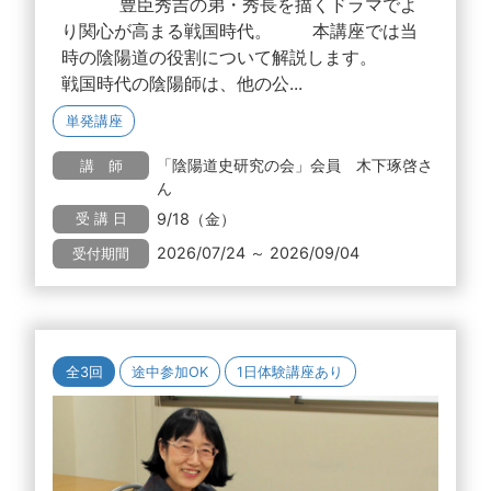
豊臣秀吉の弟・秀長を描くドラマでよ
り関心が高まる戦国時代。 本講座では当
時の陰陽道の役割について解説します。
戦国時代の陰陽師は、他の公...
単発講座
「陰陽道史研究の会」会員 木下琢啓さ
講 師
ん
9/18（金）
受 講 日
2026/07/24 ～ 2026/09/04
受付期間
全3回
途中参加OK
1日体験講座あり