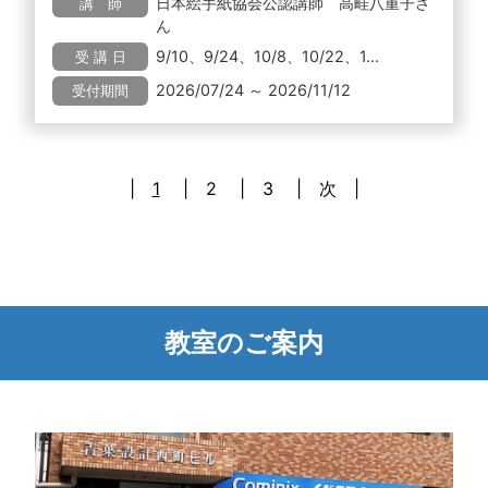
日本絵手紙協会公認講師 高畦八重子さ
講 師
ん
9/10、9/24、10/8、10/22、1...
受 講 日
2026/07/24 ～ 2026/11/12
受付期間
1
2
3
次
教室のご案内