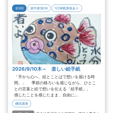
全6回
途中参加OK
1日体験講座あり
2026/9/10木～ 楽しい絵手紙
「手から心へ、絵とことばで想いを届ける時
間。」 季節の移ろいを感じながら、ひとこ
との言葉と絵で想いを伝える「絵手紙」。
感じたことを感じたまま、自由に...
継続講座