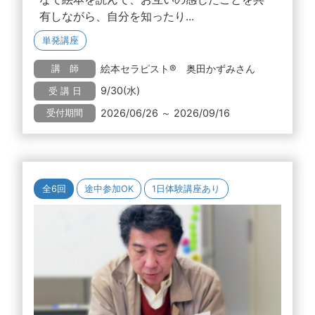
有しながら、自分を知ったり...
単発講座
絵本セラピスト® 奥田かずみさん
講 師
9/30(水)
受 講 日
2026/06/26 ～ 2026/09/16
受付期間
全6回
途中参加OK
1日体験講座あり