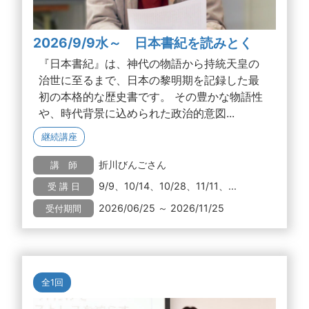
2026/9/9水～ 日本書紀を読みとく
『日本書紀』は、神代の物語から持統天皇の
治世に至るまで、日本の黎明期を記録した最
初の本格的な歴史書です。 その豊かな物語性
や、時代背景に込められた政治的意図...
継続講座
折川びんごさん
講 師
9/9、10/14、10/28、11/11、...
受 講 日
2026/06/25 ～ 2026/11/25
受付期間
全1回