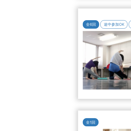
全6回
途中参加OK
全1回