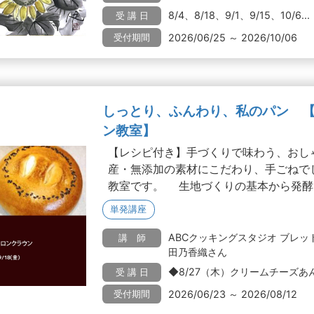
8/4、8/18、9/1、9/15、10/6...
受 講 日
2026/06/25 ～ 2026/10/06
受付期間
しっとり、ふんわり、私のパン 
ン教室】
【レシピ付き】手づくりで味わう、おし
産・無添加の素材にこだわり、手ごねで
教室です。 生地づくりの基本から発酵..
単発講座
ABCクッキングスタジオ ブレ
講 師
田乃香織さん
◆8/27（木）クリームチーズあん
受 講 日
2026/06/23 ～ 2026/08/12
受付期間