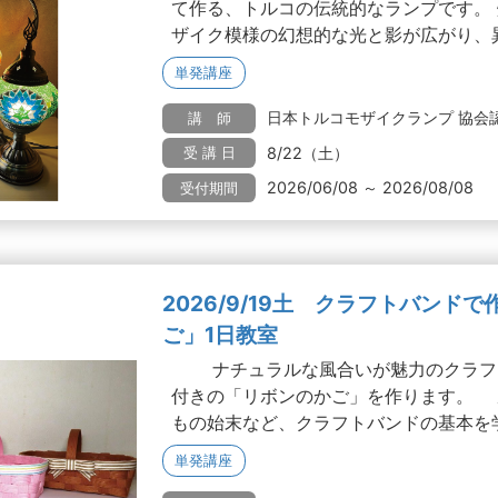
て作る、トルコの伝統的なランプです。
ザイク模様の幻想的な光と影が広がり、異.
単発講座
日本トルコモザイクランプ 協会認
講 師
8/22（土）
受 講 日
2026/06/08 ～ 2026/08/08
受付期間
2026/9/19土 クラフトバンド
ご」1日教室
ナチュラルな風合いが魅力のクラフ
付きの「リボンのかご」を作ります。 
もの始末など、クラフトバンドの基本を学べ
単発講座