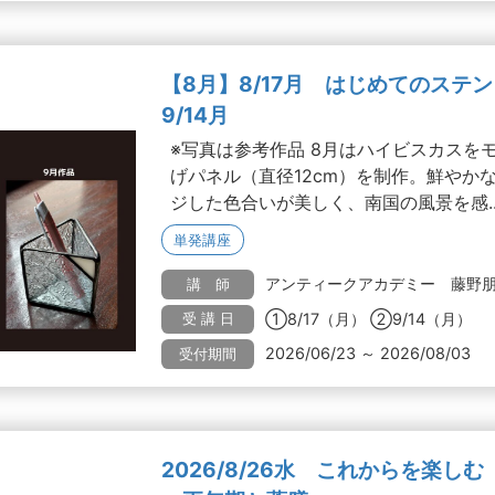
【8月】8/17月 はじめてのステ
9/14月
※写真は参考作品 8月はハイビスカスを
げパネル（直径12cm）を制作。鮮やか
ジした色合いが美しく、南国の風景を感..
単発講座
アンティークアカデミー 藤野
講 師
①8/17（月） ②9/14（月）
受 講 日
2026/06/23 ～ 2026/08/03
受付期間
2026/8/26水 これからを楽し