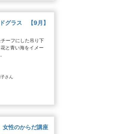
ンドグラス 【9月】
モチーフにした吊り下
な花と青い海をイメー
.
朋子さん
む 女性のからだ講座