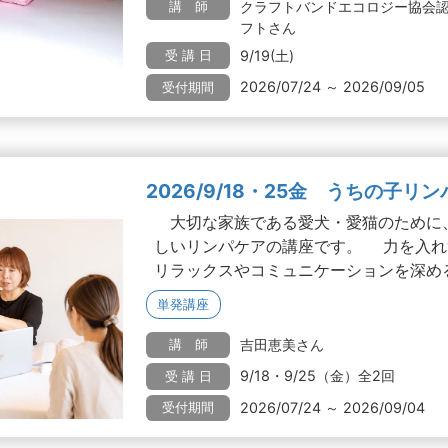
クラフトバンドエコロジー協会
講 師
フトさん
9/19(土)
受 講 日
2026/07/24 ～ 2026/09/05
受付期間
2026/9/18・25金 うちの子リ
大切な家族である愛犬・愛猫のために
しいリンパケアの講座です。 力を入れ
リラックスやコミュニケーションを深める.
単発講座
吉田恵美さん
講 師
9/18・9/25（金）全2回
受 講 日
2026/07/24 ～ 2026/09/04
受付期間