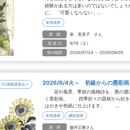
経験がある方は多いのではないでしょう
に、 「可愛くならない」...
単発講座
泉 恵美子 さん
講 師
9/19（土）
受 講 日
2026/07/24 ～ 2026/09/05
受付期間
2026/8/4火～ 初級からの墨彩画
1日体験講座あり
花や風景、季節の風物詩を、墨の濃淡
く墨彩画。 四季折々の題材から好き
はがきや色紙に仕上げます。 ...
単発講座
継続講座
藤井正勝さん
講 師