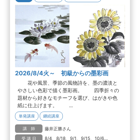
2026/8/4火～ 初級からの墨彩画
花や風景、季節の風物詩を、墨の濃淡と
やさしい色彩で描く墨彩画。 四季折々の
題材から好きなモチーフを選び、はがきや色
紙に仕上げます。 ...
単発講座
継続講座
藤井正勝さん
講 師
8/4、8/18、9/1、9/15、10/6...
受 講 日