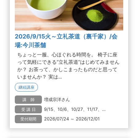
2026/9/15火～立礼茶道（裏千家）/会
場:今川茶舗
ちょっと一服、心ほぐれる時間を。 椅子に座
って気軽にできる“立礼茶道”はじめてみません
か？ お茶って、かしこまったものだと思って
いませんか？ 実は...
継続講座
増成宗洋さん
講 師
9/15、10/6、10/27、11/17、...
受 講 日
2026/07/24 ～ 2026/12/01
受付期間