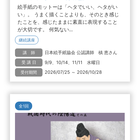
絵手紙のモットーは「ヘタでいい、ヘタがい
い」。 うまく描くことよりも、そのとき感じ
たことを、感じたままに素直に表現すること
が大切です。 何気ない...
継続講座
日本絵手紙協会 公認講師 槙 恵さん
講 師
9/9、10/14、11/11 水曜日
受 講 日
2026/07/25 ～ 2026/10/28
受付期間
全1回