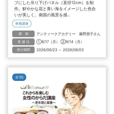
フにした吊り下げパネル（直径12cm）を制
作。鮮やかな花と青い海をイメージした色合
いが美しく、南国の風景を感...
単発講座
アンティークアカデミー 藤野朋子さん
講 師
①8/17（月） ②9/14（月）
受 講 日
2026/06/23 ～ 2026/08/03
受付期間
全1回