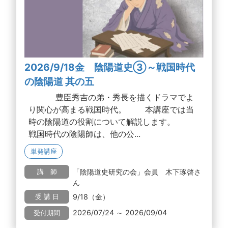
2026/9/18金 陰陽道史③～戦国時代
の陰陽道 其の五
豊臣秀吉の弟・秀長を描くドラマでよ
り関心が高まる戦国時代。 本講座では当
時の陰陽道の役割について解説します。
戦国時代の陰陽師は、他の公...
単発講座
「陰陽道史研究の会」会員 木下琢啓さ
講 師
ん
9/18（金）
受 講 日
2026/07/24 ～ 2026/09/04
受付期間