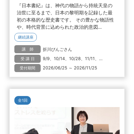
『日本書紀』は、神代の物語から持統天皇の
治世に至るまで、日本の黎明期を記録した最
初の本格的な歴史書です。 その豊かな物語性
や、時代背景に込められた政治的意図...
継続講座
折川びんごさん
講 師
9/9、10/14、10/28、11/11、...
受 講 日
2026/06/25 ～ 2026/11/25
受付期間
全1回