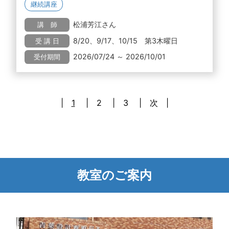
継続講座
松浦芳江さん
講 師
8/20、9/17、10/15 第3木曜日
受 講 日
2026/07/24 ～ 2026/10/01
受付期間
1
2
3
次
教室のご案内