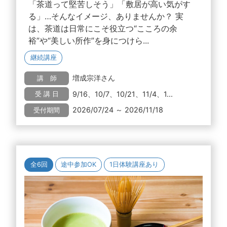
「茶道って堅苦しそう」「敷居が高い気がす
る」…そんなイメージ、ありませんか？ 実
は、茶道は日常にこそ役立つ“こころの余
裕”や“美しい所作”を身につけら...
継続講座
増成宗洋さん
講 師
9/16、10/7、10/21、11/4、1...
受 講 日
2026/07/24 ～ 2026/11/18
受付期間
全6回
途中参加OK
1日体験講座あり