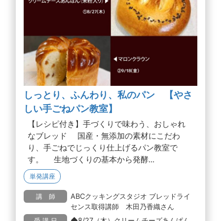
しっとり、ふんわり、私のパン 【やさ
しい手ごねパン教室】
【レシピ付き】手づくりで味わう、おしゃれ
なブレッド 国産・無添加の素材にこだわ
り、手ごねでじっくり仕上げるパン教室で
す。 生地づくりの基本から発酵...
単発講座
ABCクッキングスタジオ ブレッドライ
講 師
センス取得講師 木田乃香織さん
◆8/27（木）クリームチーズあんぱん
受 講 日