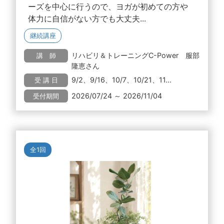
ーズを中心に行うので、ヨガが初めての方や
体力に自信がない方でも大丈夫...
継続講座
リハビリ＆トレーニングC-Power 服部
講 師
隆恵さん
9/2、9/16、10/7、10/21、11...
受 講 日
2026/07/24 ～ 2026/11/04
受付期間
全1回