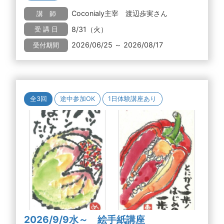
Coconialy主宰 渡辺歩実さん
講 師
8/31（火）
受 講 日
2026/06/25 ～ 2026/08/17
受付期間
全3回
途中参加OK
1日体験講座あり
2026/9/9水～ 絵手紙講座