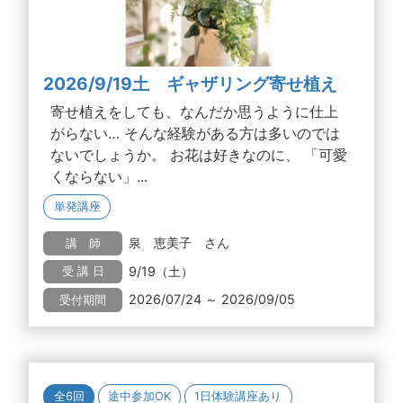
2026/9/19土 ギャザリング寄せ植え
寄せ植えをしても、なんだか思うように仕上
がらない… そんな経験がある方は多いのでは
ないでしょうか。 お花は好きなのに、 「可愛
くならない」...
単発講座
泉 恵美子 さん
講 師
9/19（土）
受 講 日
2026/07/24 ～ 2026/09/05
受付期間
全6回
途中参加OK
1日体験講座あり