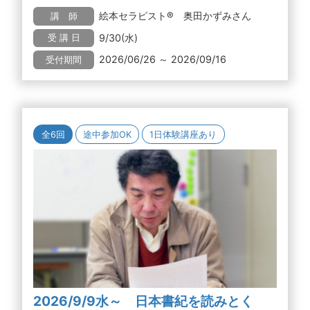
絵本セラピスト® 奥田かずみさん
講 師
9/30(水)
受 講 日
2026/06/26 ～ 2026/09/16
受付期間
全6回
途中参加OK
1日体験講座あり
2026/9/9水～ 日本書紀を読みとく