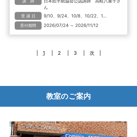
日本絵手紙協会公認講師 高畦八重子さ
講 師
ん
9/10、9/24、10/8、10/22、1...
受 講 日
2026/07/24 ～ 2026/11/12
受付期間
1
2
3
次
教室のご案内