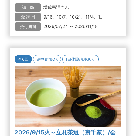
増成宗洋さん
講 師
9/16、10/7、10/21、11/4、1...
受 講 日
2026/07/24 ～ 2026/11/18
受付期間
全6回
途中参加OK
1日体験講座あり
2026/9/15火～立礼茶道（裏千家）/会