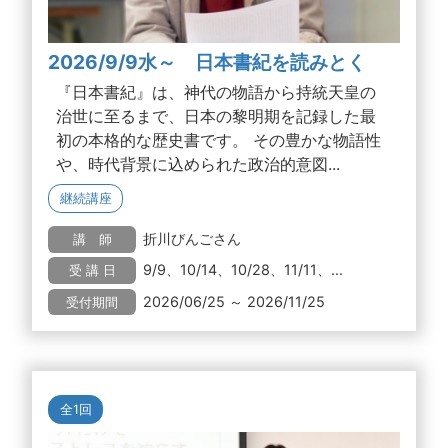
2026/9/9水～ 日本書紀を読みとく
『日本書紀』は、神代の物語から持統天皇の
治世に至るまで、日本の黎明期を記録した最
初の本格的な歴史書です。 その豊かな物語性
や、時代背景に込められた政治的意図...
継続講座
折川びんごさん
講 師
9/9、10/14、10/28、11/11、...
受 講 日
2026/06/25 ～ 2026/11/25
受付期間
全1回