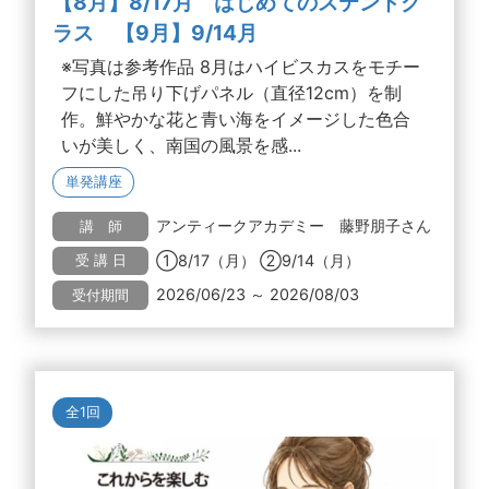
【8月】8/17月 はじめてのステンドグ
ラス 【9月】9/14月
※写真は参考作品 8月はハイビスカスをモチー
フにした吊り下げパネル（直径12cm）を制
作。鮮やかな花と青い海をイメージした色合
いが美しく、南国の風景を感...
単発講座
アンティークアカデミー 藤野朋子さん
講 師
①8/17（月） ②9/14（月）
受 講 日
2026/06/23 ～ 2026/08/03
受付期間
全1回