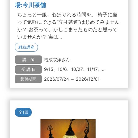
場:今川茶舗
ちょっと一服、心ほぐれる時間を。 椅子に座
って気軽にできる“立礼茶道”はじめてみません
か？ お茶って、かしこまったものだと思って
いませんか？ 実は...
継続講座
増成宗洋さん
講 師
9/15、10/6、10/27、11/17、...
受 講 日
2026/07/24 ～ 2026/12/01
受付期間
全1回