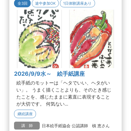
全3回
途中参加OK
1日体験講座あり
2026/9/9水～ 絵手紙講座
絵手紙のモットーは「ヘタでいい、ヘタがい
い」。 うまく描くことよりも、そのとき感じ
たことを、感じたままに素直に表現すること
が大切です。 何気ない...
継続講座
日本絵手紙協会 公認講師 槙 恵さん
講 師