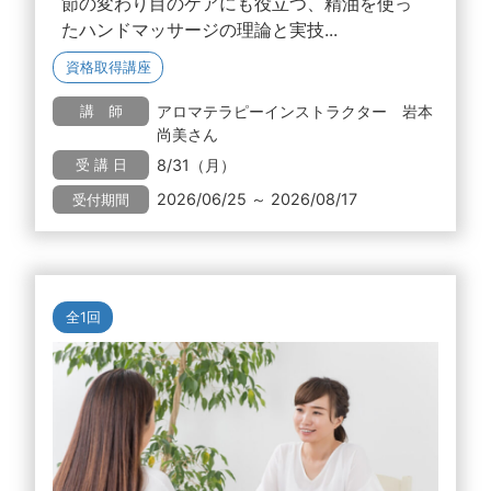
節の変わり目のケアにも役立つ、精油を使っ
たハンドマッサージの理論と実技...
資格取得講座
アロマテラピーインストラクター 岩本
講 師
尚美さん
8/31（月）
受 講 日
2026/06/25 ～ 2026/08/17
受付期間
全1回