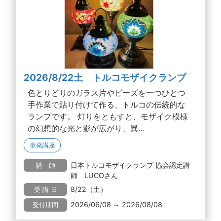
2026/8/22土 トルコモザイクランプ
色とりどりのガラス片やビーズを一つひとつ
手作業で貼り付けて作る、トルコの伝統的な
ランプです。 灯りをともすと、モザイク模様
の幻想的な光と影が広がり、異...
単発講座
日本トルコモザイクランプ 協会認定講
講 師
師 LUCOさん
8/22（土）
受 講 日
2026/06/08 ～ 2026/08/08
受付期間