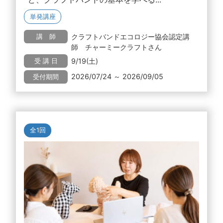
単発講座
クラフトバンドエコロジー協会認定講
講 師
師 チャーミークラフトさん
9/19(土)
受 講 日
2026/07/24 ～ 2026/09/05
受付期間
全1回