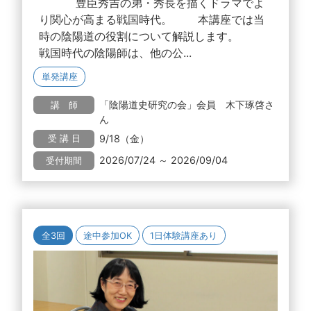
豊臣秀吉の弟・秀長を描くドラマでよ
り関心が高まる戦国時代。 本講座では当
時の陰陽道の役割について解説します。
戦国時代の陰陽師は、他の公...
単発講座
「陰陽道史研究の会」会員 木下琢啓さ
講 師
ん
9/18（金）
受 講 日
2026/07/24 ～ 2026/09/04
受付期間
全3回
途中参加OK
1日体験講座あり