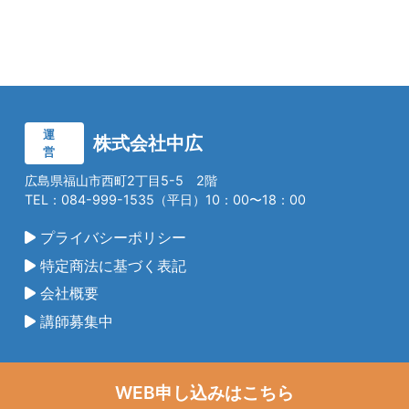
運
株式会社中広
営
広島県福山市西町2丁目5-5 2階
TEL：084-999-1535（平日）10：00〜18：00
プライバシーポリシー
特定商法に基づく表記
会社概要
講師募集中
WEB申し込みはこちら
©2025 CHUCO Co., Ltd.