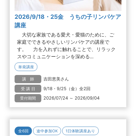
2026/9/18・25金 うちの子リンパケア
講座
大切な家族である愛犬・愛猫のために、ご
家庭でできるやさしいリンパケアの講座で
す。 力を入れずに触れることで、リラック
スやコミュニケーションを深める...
単発講座
吉田恵美さん
講 師
9/18・9/25（金）全2回
受 講 日
2026/07/24 ～ 2026/09/04
受付期間
全6回
途中参加OK
1日体験講座あり