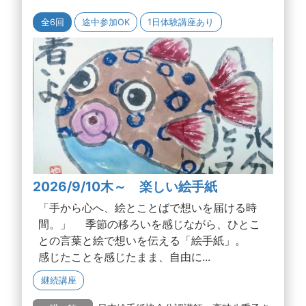
全6回
途中参加OK
1日体験講座あり
2026/9/10木～ 楽しい絵手紙
「手から心へ、絵とことばで想いを届ける時
間。」 季節の移ろいを感じながら、ひとこ
との言葉と絵で想いを伝える「絵手紙」。
感じたことを感じたまま、自由に...
継続講座