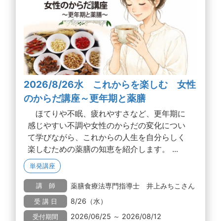
2026/8/26水 これからを楽しむ 女性
のからだ講座～更年期と薬膳
ほてりや不眠、疲れやすさなど、更年期に
感じやすい不調や女性のからだの変化につい
て学びながら、これからの人生を自分らしく
楽しむための薬膳の知恵を紹介します。 ...
単発講座
薬膳食療法専門指導士 井上みちこさん
講 師
8/26（水）
受 講 日
2026/06/25 ～ 2026/08/12
受付期間