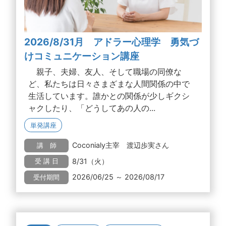
2026/8/31月 アドラー心理学 勇気づ
けコミュニケーション講座
親子、夫婦、友人、そして職場の同僚な
ど、私たちは日々さまざまな人間関係の中で
生活しています。誰かとの関係が少しギクシ
ャクしたり、「どうしてあの人の...
単発講座
Coconialy主宰 渡辺歩実さん
講 師
8/31（火）
受 講 日
2026/06/25 ～ 2026/08/17
受付期間