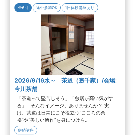
全6回
途中参加OK
1日体験講座あり
2026/9/16水～ 茶道（裏千家）/会場:
今川茶舗
「茶道って堅苦しそう」「敷居が高い気がす
る」…そんなイメージ、ありませんか？ 実
は、茶道は日常にこそ役立つ“こころの余
裕”や“美しい所作”を身につけら...
継続講座