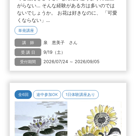
がらない… そんな経験がある方は多いのでは
ないでしょうか。 お花は好きなのに、 「可愛
くならない」...
単発講座
泉 恵美子 さん
講 師
9/19（土）
受 講 日
2026/07/24 ～ 2026/09/05
受付期間
全6回
途中参加OK
1日体験講座あり