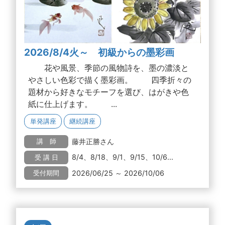
2026/8/4火～ 初級からの墨彩画
花や風景、季節の風物詩を、墨の濃淡と
やさしい色彩で描く墨彩画。 四季折々の
題材から好きなモチーフを選び、はがきや色
紙に仕上げます。 ...
単発講座
継続講座
藤井正勝さん
講 師
8/4、8/18、9/1、9/15、10/6...
受 講 日
2026/06/25 ～ 2026/10/06
受付期間